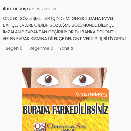
ilhami coşkun
15.12.2025 13:05
ÖNCEKİ SÖZLEŞMELİLER İÇİNDE Mİ GEREKLİ..DAHA EVVEL
BAHÇELİEVLERE GİDİLİP SÖZLEŞME BÖLÜMÜNDE DİLEKÇE
İMZALANIP EVRAKTAN GEÇİRİLİYOR DU.BANKA DEKONTU
GELEN EVRAK KISMINA DİLEKÇE DEKONT VERİLİP İŞ BİTİYORDU.
Beğen
0
Beğenme
0
Yanıtla