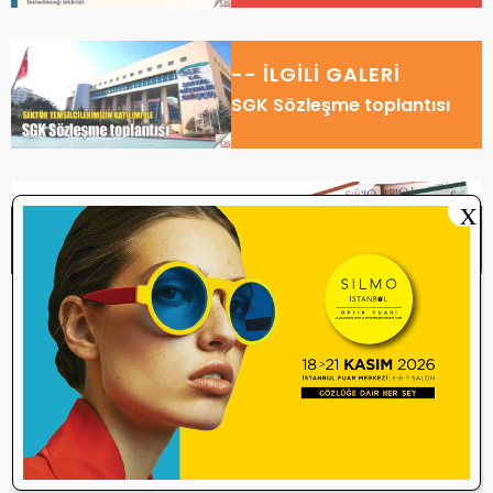
-- İLGİLİ GALERİ
SGK Sözleşme toplantısı
X
Etiketler
2026 SGK sözleşmesi
görmeye yardımcı tıbbi malzemeler
Medula
MEDULA uyarısı
optik sektör
optisyen
optisyen sözleşmesi
sgk
SGK duyuru