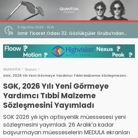
5 Ağustos 2026 - 10:14
İzmir Ticaret Odası 32. Gözlükçüler Grubu’ndan
TEBD II DigitaliSME Dijital Dönüşüm Projesi açıklaması
ANASAYFA
Duyuru
SGK, 2026 Yılı Yeni Görmeye Yardımcı Tıbbi Malzeme Sözleşmesini
Yayımladı
SGK, 2026 Yılı Yeni Görmeye
Yardımcı Tıbbi Malzeme
Sözleşmesini Yayımladı
SGK 2026 yılı için optisyenlik müessesesi yeni
sözleşmesini yayımladı. 26 Aralık’a kadar
başvurmayan müesseselerin MEDULA ekranları