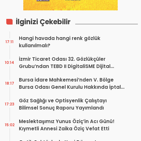
İlginizi Çekebilir
Hangi havada hangi renk gözlük
17:11
kullanılmalı?
İzmir Ticaret Odası 32. Gözlükçüler
10:14
Grubu’ndan TEBD II DigitaliSME Dijital
Dönüşüm Projesi açıklaması
Bursa İdare Mahkemesi’nden V. Bölge
18:17
Bursa Odası Genel Kurulu Hakkında İptal
Kararı
Göz Sağlığı ve Optisyenlik Çalıştayı
17:23
Bilimsel Sonuç Raporu Yayımlandı
Meslektaşımız Yunus Öziç’in Acı Günü!
15:02
Kıymetli Annesi Zaika Öziç Vefat Etti