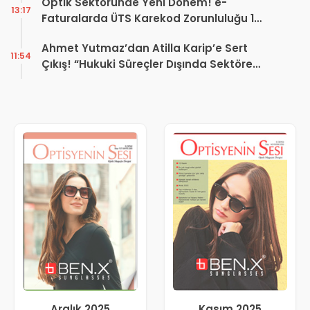
Optik Sektöründe Yeni Dönem! e-
13:17
Faturalarda ÜTS Karekod Zorunluluğu 1
Ekim 2026’da Başlıyor
Ahmet Yutmaz’dan Atilla Karip’e Sert
11:54
Çıkış! “Hukuki Süreçler Dışında Sektöre
Kazandırdığınız Tek Bir Proje Var mı?”
Aralık 2025
Kasım 2025