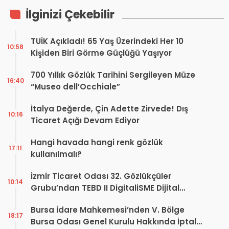
İlginizi Çekebilir
TUİK Açıkladı! 65 Yaş Üzerindeki Her 10
10:58
Kişiden Biri Görme Güçlüğü Yaşıyor
700 Yıllık Gözlük Tarihini Sergileyen Müze
16:40
“Museo dell’Occhiale”
İtalya Değerde, Çin Adette Zirvede! Dış
10:16
Ticaret Açığı Devam Ediyor
Hangi havada hangi renk gözlük
17:11
kullanılmalı?
İzmir Ticaret Odası 32. Gözlükçüler
10:14
Grubu’ndan TEBD II DigitaliSME Dijital
Dönüşüm Projesi açıklaması
Bursa İdare Mahkemesi’nden V. Bölge
18:17
Bursa Odası Genel Kurulu Hakkında İptal