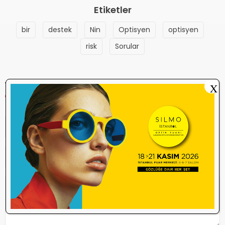
Etiketler
bir
destek
Nin
Optisyen
optisyen
risk
Sorular
YORUM YAP
X