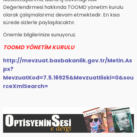
Değerlendirmesi hakkında TOOMD yönetim kurulu
olarak çalışmalarımız devam etmektedir. En kısa
sürede sizlerle paylaşılacaktır.
Önemle bilgilerinize sunuyoruz.
TOOMD YÖNETİM KURULU
http://mevzuat.basbakanlik.gov.tr/Metin.As
px?
MevzuatKod=7.5.16925&MevzuatIliski=0&sou
rceXmlSearch=