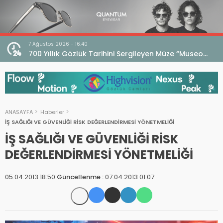
7 Ağustos 2026 - 16:40
iri
700 Yıllık Gözlük Tarihini Sergileyen Müze “Museo
dell’Occhiale”
ANASAYFA
Haberler
İŞ SAĞLIĞI VE GÜVENLİĞİ RİSK DEĞERLENDİRMESİ YÖNETMELİĞİ
İŞ SAĞLIĞI VE GÜVENLİĞİ RİSK
DEĞERLENDİRMESİ YÖNETMELİĞİ
05.04.2013 18:50
Güncellenme :
07.04.2013 01:07