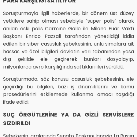
PARA KARŞILIĞI SATILIYOR
Soruşturmayla ilgili haberlerde, bir dönem üst düzey
yetkilere sahip olması sebebiyle "süper polis" olarak
anılan eski polis Carmine Gallo ile Milano Fuar Vakfı
Başkanı Enrico Pazzali tarafından yönetildiği iddia
edilen bir siber casusluk şebekesinin, ünlü simalara ait
hassas ve özel bilgileri devletin veri tabanından yasa
dışı şekilde ele geçirerek bunları dosyalayıp,
milyonlarca avro karşılığında sattıkları ileri sürüldü.
Soruşturmada, söz konusu casusluk şebekesinin, ele
geçirdiği bu bilgileri, bazı iş dinamiklerini ve kamu
prosedürlerini etkilemede kullanma amacı taşıdığı
ifade edildi.
SUÇ ÖRGÜTLERİNE YA DA GİZLİ SERVİSLERE
SIZDIRILDI
Şebekenin, aralarında Senato Başkanı Ignazio La Russa