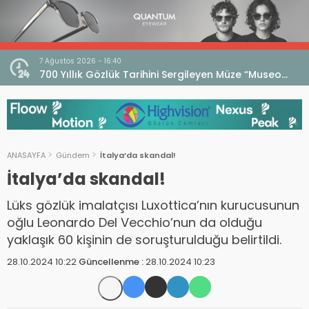
7 Ağustos 2026 - 16:40
iri
700 Yıllık Gözlük Tarihini Sergileyen Müze “Museo
dell’Occhiale”
ANASAYFA
Gündem
İtalya’da skandal!
İtalya’da skandal!
Lüks gözlük imalatçısı Luxottica’nın kurucusunun
oğlu Leonardo Del Vecchio’nun da olduğu
yaklaşık 60 kişinin de soruşturulduğu belirtildi.
28.10.2024 10:22
Güncellenme :
28.10.2024 10:23