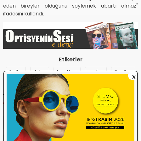
eden bireyler olduğunu söylemek abartı olmaz"
ifadesini kullandı.
Etiketler
Essilor
italya
Luxottica
mafya
Ray Ban
X
YORUM YAP