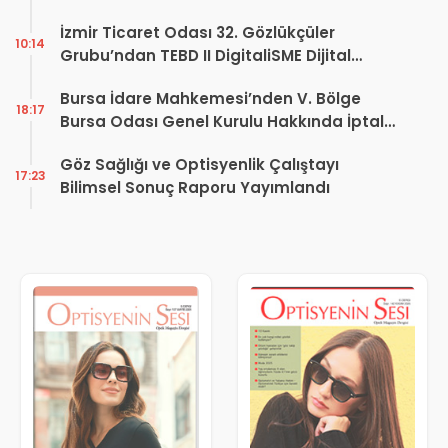
İzmir Ticaret Odası 32. Gözlükçüler
10:14
Grubu’ndan TEBD II DigitaliSME Dijital
Dönüşüm Projesi açıklaması
Bursa İdare Mahkemesi’nden V. Bölge
18:17
Bursa Odası Genel Kurulu Hakkında İptal
Kararı
Göz Sağlığı ve Optisyenlik Çalıştayı
17:23
Bilimsel Sonuç Raporu Yayımlandı