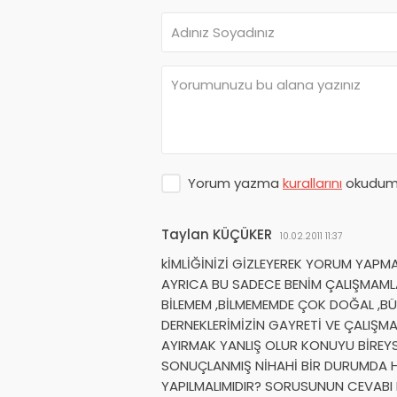
Yorum yazma
kurallarını
okudum 
Taylan KÜÇÜKER
10.02.2011 11:37
kİMLİĞİNİZİ GİZLEYEREK YORUM YAPM
AYRICA BU SADECE BENİM ÇALIŞMAMLA 
BİLEMEM ,BİLMEMEMDE ÇOK DOĞAL ,BÜ
DERNEKLERİMİZİN GAYRETİ VE ÇALIŞMA
AYIRMAK YANLIŞ OLUR KONUYU BİREY
SONUÇLANMIŞ NİHAHİ BİR DURUMDA 
YAPILMALIMIDIR? SORUSUNUN CEVABI B