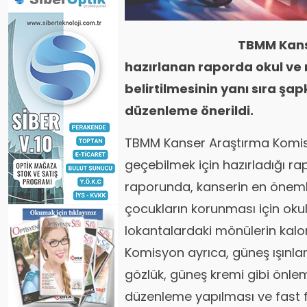
TBMM Kans
hazırlanan raporda okul ve
belirtilmesinin yanı sıra ş
düzenleme önerildi.
TBMM Kanser Araştırma Komis
geçebilmek için hazırladığı 
raporunda, kanserin en önemli
çocukların korunması için okul
lokantalardaki mönülerin kalori
Komisyon ayrıca, güneş ışınları
gözlük, güneş kremi gibi önlem
düzenleme yapılması ve fast fo