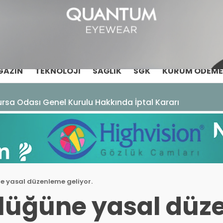
GAZIN
TEKNOLOJI
SAĞLIK
SGK
KURUM ÖDEME
rsa Odası Genel Kurulu Hakkında İptal Kararı
 yasal düzenleme geliyor.
lüğüne yasal düz