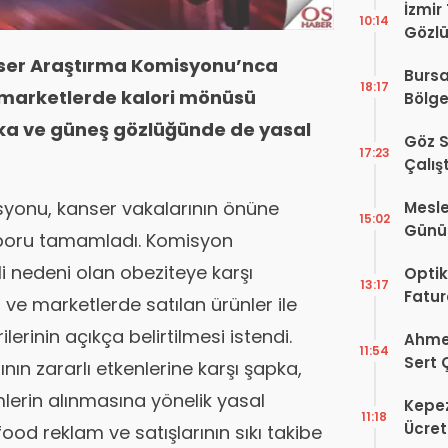
İzmir
10:14
Gözlü
Digit
er Araştırma Komisyonu’nca
Bursa
Proje
18:17
 marketlerde kalori mönüsü
Bölge
Hakkı
apka ve güneş gözlüğünde de yasal
Göz S
17:23
Çalış
Yayı
yonu, kanser vakalarının önüne
Mesle
15:02
Günü!
raporu tamamladı. Komisyon
Vefat
 nedeni olan obeziteye karşı
Optik
13:17
Fatur
 ve marketlerde satılan ürünler ile
Zorun
lerinin açıkça belirtilmesi istendi.
Ahmet
Başlı
11:54
Sert 
nın zararlı etkenlerine karşı şapka,
Dışın
lerin alınmasına yönelik yasal
Kepez
Tek B
11:18
Ücret
od reklam ve satışlarının sıkı takibe