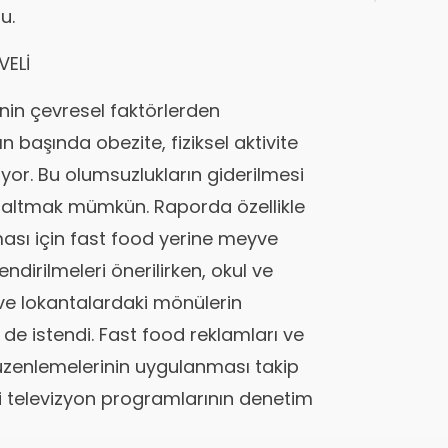
Okuld
u.
VELİ
nin çevresel faktörlerden
ın başında obezite, fiziksel aktivite
liyor. Bu olumsuzlukların giderilmesi
 azaltmak mümkün. Raporda özellikle
ası için fast food yerine meyve
endirilmeleri önerilirken, okul ve
 ve lokantalardaki mönülerin
i de istendi. Fast food reklamları ve
üzenlemelerinin uygulanması takip
gili televizyon programlarının denetim