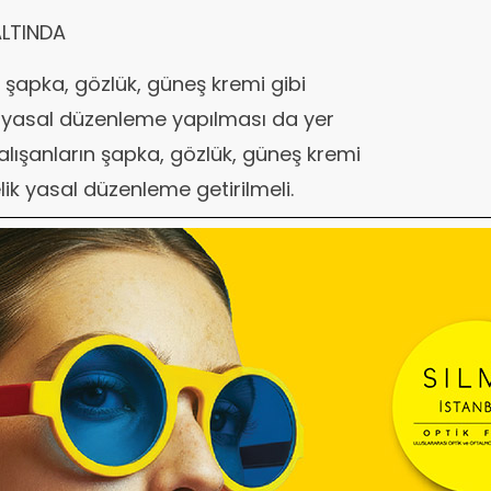
ALTINDA
 şapka, gözlük, güneş kremi gibi
k yasal düzenleme yapılması da yer
alışanların şapka, gözlük, güneş kremi
ik yasal düzenleme getirilmeli.
eşten korunma yollarına yönelik
edi. Rapor, evde telsiz yerine kablolu
en, toplu taşıma araçlarında cep
 istedi.
Karadeniz Bölgesi’ndeki kanser
devam edilmeli.