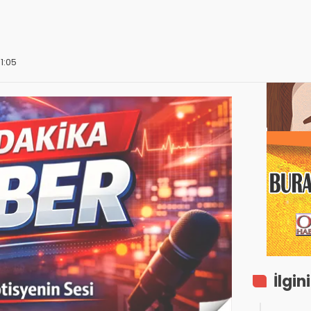
01:05
İlgin