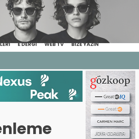
Haber ara...
LERI
E DERGI
WEB TV
BIZE YAZIN
enleme