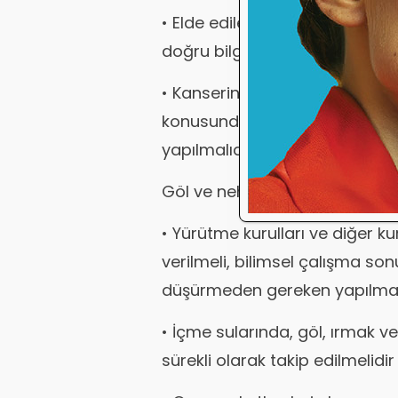
• Elde edilen bilimsel veriler 
doğru bilgilendirilmesi sağlan
• Kanserin etiyolojisi, epidemiy
konusunda TV, radyo gibi medy
yapılmalıdır.
Göl ve nehirlere inceleme
• Yürütme kurulları ve diğer k
verilmeli, bilimsel çalışma so
düşürmeden gereken yapılmalı
• İçme sularında, göl, ırmak ve
sürekli olarak takip edilmelidir