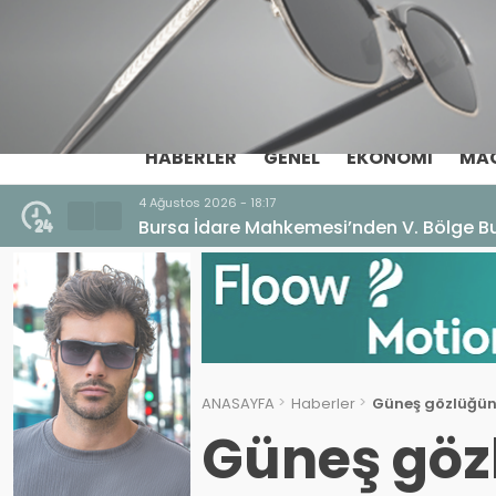
HABERLER
GENEL
EKONOMI
MA
4 Ağustos 2026 - 18:17
Bursa İdare Mahkemesi’nden V. Bölge Bu
ANASAYFA
Haberler
Güneş gözlüğüne
Güneş göz