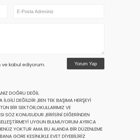
Yorum Yap
ve kabul ediyorum.
ANIZ DOĞRU DEĞİL
İLGİLİ DEĞİLDİR ,BEN TEK BAŞIMA HERŞEYİ
TÜN BİR SEKTÖR,OKULLARIMIZ VE
SI SÖZ KONUSUDUR ,BİRİSİNİ DİĞERİNDEN
SELLEŞTİRMEYİ UYGUN BULMUYORUM AYRICA
HENÜZ YOKTUR AMA BU ALANDA BİR DÜZENLEME
ANA GÖRE KESİNLİKLE EVET DİYEBİLİRİZ