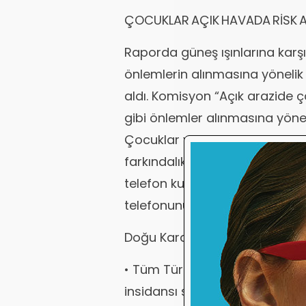
ÇOCUKLAR AÇIK HAVADA RİSK 
Raporda güneş ışınlarına karşı
önlemlerin alınmasına yöneli
aldı. Komisyon “Açık arazide ç
gibi önlemler alınmasına yönel
Çocuklar ve yetişkinlerde gün
farkındalık geliştirilmelidir” d
telefon kullanılması önerilirk
telefonunun yasak olmasını da
Doğu Karadeniz’e takip
• Tüm Türkiye’de olduğu gibi 
insidansı sıkı takip edilmeye 