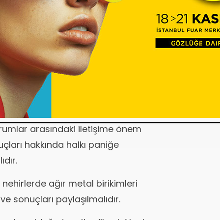
ve gerçekler doğrultusunda halkın
malı.
olojisi ve alınması gerekli tedbirler
a aracılığıyla bilgilendirmeler
urumlar arasındaki iletişime önem
nuçları hakkında halkı paniğe
dır.
 nehirlerde ağır metal birikimleri
 ve sonuçları paylaşılmalıdır.