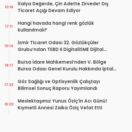
İtalya Değerde, Çin Adette Zirvede! Dış
10:16
Ticaret Açığı Devam Ediyor
Hangi havada hangi renk gözlük
17:11
kullanılmalı?
İzmir Ticaret Odası 32. Gözlükçüler
10:14
Grubu’ndan TEBD II DigitaliSME Dijital
Dönüşüm Projesi açıklaması
Bursa İdare Mahkemesi’nden V. Bölge
18:17
Bursa Odası Genel Kurulu Hakkında İptal
Kararı
Göz Sağlığı ve Optisyenlik Çalıştayı
17:23
Bilimsel Sonuç Raporu Yayımlandı
Meslektaşımız Yunus Öziç’in Acı Günü!
15:02
Kıymetli Annesi Zaika Öziç Vefat Etti