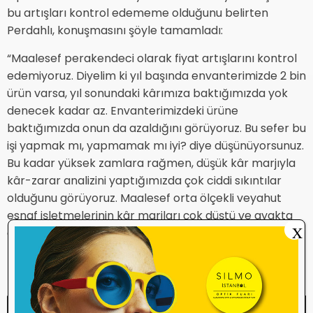
bu artışları kontrol edememe olduğunu belirten
Perdahlı, konuşmasını şöyle tamamladı:
“Maalesef perakendeci olarak fiyat artışlarını kontrol
edemiyoruz. Diyelim ki yıl başında envanterimizde 2 bin
ürün varsa, yıl sonundaki kârımıza baktığımızda yok
denecek kadar az. Envanterimizdeki ürüne
baktığımızda onun da azaldığını görüyoruz. Bu sefer bu
işi yapmak mı, yapmamak mı iyi? diye düşünüyorsunuz.
Bu kadar yüksek zamlara rağmen, düşük kâr marjıyla
kâr-zarar analizini yaptığımızda çok ciddi sıkıntılar
olduğunu görüyoruz. Maalesef orta ölçekli veyahut
esnaf işletmelerinin kâr marjları çok düştü ve ayakta
X
durmaları zorlaştı.”
HABER: ÖMER ALİ YETGİN