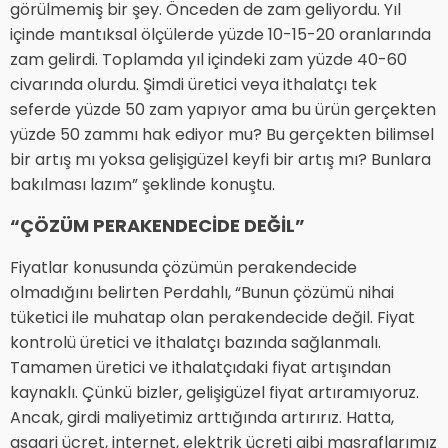
görülmemiş bir şey. Önceden de zam geliyordu. Yıl
içinde mantıksal ölçülerde yüzde 10-15-20 oranlarında
zam gelirdi. Toplamda yıl içindeki zam yüzde 40-60
civarında olurdu. Şimdi üretici veya ithalatçı tek
seferde yüzde 50 zam yapıyor ama bu ürün gerçekten
yüzde 50 zammı hak ediyor mu? Bu gerçekten bilimsel
bir artış mı yoksa gelişigüzel keyfi bir artış mı? Bunlara
bakılması lazım” şeklinde konuştu.
“ÇÖZÜM PERAKENDECİDE DEĞİL”
Fiyatlar konusunda çözümün perakendecide
olmadığını belirten Perdahlı, “Bunun çözümü nihai
tüketici ile muhatap olan perakendecide değil. Fiyat
kontrolü üretici ve ithalatçı bazında sağlanmalı.
Tamamen üretici ve ithalatçıdaki fiyat artışından
kaynaklı. Çünkü bizler, gelişigüzel fiyat artıramıyoruz.
Ancak, girdi maliyetimiz arttığında artırırız. Hatta,
asgari ücret, internet, elektrik ücreti gibi masraflarımız