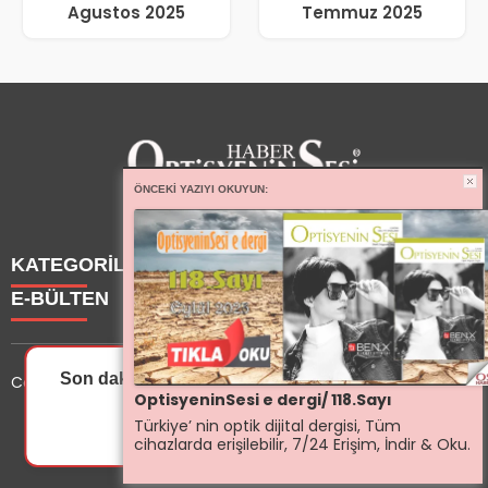
Agustos 2025
Temmuz 2025
ÖNCEKI YAZIYI OKUYUN:
KATEGORİLER
E-BÜLTEN
Haberler
Yazarlarımız
Son dakika gelişmelerinden ilk sen haberdar ol.
Copyright © 2025 OptisyeninSesi Tüm Hakları Saklıdır.
Etkinlik
OptisyeninSesi e dergi/ 118.Sayı
Optisyen
optisyeninsesi.com
e-bültenine abone olarak, tarafınıza
Türkiye’ nin optik dijital dergisi, Tüm
İzin Ver
Sonra
Eğitim
haber, duyuru ve kampanya içerikli e-postaların
cihazlarda erişilebilir, 7/24 Erişim, İndir & Oku.
Dersler
gönderilmesini kabul etmiş olursunuz.
Genel