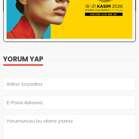
Etiketler
artış
döviz
gözlük
zam
YORUM YAP