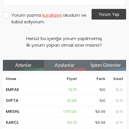
Yorum Yap
Yorum yazma
kurallarını
okudum ve
kabul ediyorum.
Henüz bu içeriğe yorum yapılmamış.
İlk yorum yapan olmak ister misiniz?
Artanlar
Azalanlar
İşlem Görenler
Hisse
Fiyat
Fark
Saat
EMPAE
73,70
%10
18:10
GIPTA
67,65
%10
18:10
MRSHL
1.707,00
%9.99
18:10
KARCL
50,70
%9.98
18:10