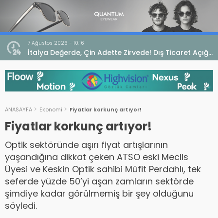
7 Ağustos 2026 - 10:16
seo
İtalya Değerde, Çin Adette Zirvede! Dış Ticaret Açığı
Devam Ediyor
ANASAYFA
Ekonomi
Fiyatlar korkunç artıyor!
Fiyatlar korkunç artıyor!
Optik sektöründe aşırı fiyat artışlarının
yaşandığına dikkat çeken ATSO eski Meclis
Üyesi ve Keskin Optik sahibi Müfit Perdahlı, tek
seferde yüzde 50’yi aşan zamların sektörde
şimdiye kadar görülmemiş bir şey olduğunu
söyledi.